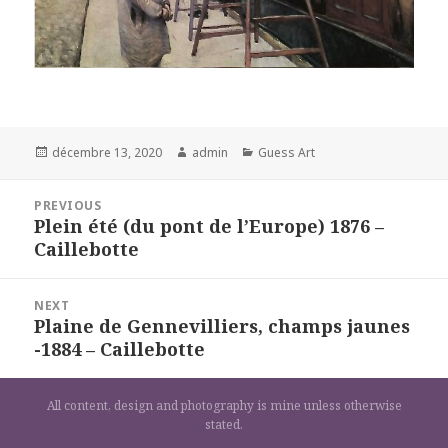
Posted
Author
Categories
décembre 13, 2020
admin
Guess Art
on
Navigation
PREVIOUS
de
Plein été (du pont de l’Europe) 1876 –
Previous
l’article
Caillebotte
post:
NEXT
Plaine de Gennevilliers, champs jaunes
Next
-1884 – Caillebotte
post:
All content, design and photography is mine unless otherwise
stated.