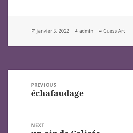
Posted
Author
Categories
janvier 5, 2022
admin
Guess Art
on
Navigation
de
PREVIOUS
échafaudage
l’article
Previous
post:
NEXT