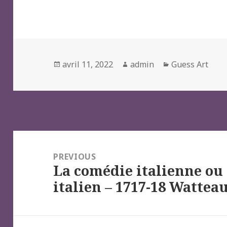
Posted
Author
Categories
avril 11, 2022
admin
Guess Art
on
Navigation
de
PREVIOUS
La comédie italienne ou
l’article
Previous
italien – 1717-18 Wattea
post: