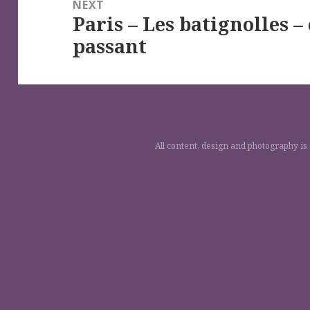
NEXT
Paris – Les batignolles –
Next
passant
post:
All content, design and photography is