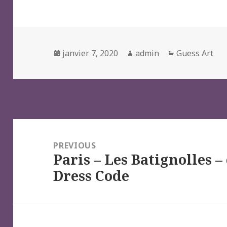
Posted
Author
Categories
janvier 7, 2020
admin
Guess Art
on
Navigation
de
PREVIOUS
Paris – Les Batignolles –
l’article
Previous
Dress Code
post: