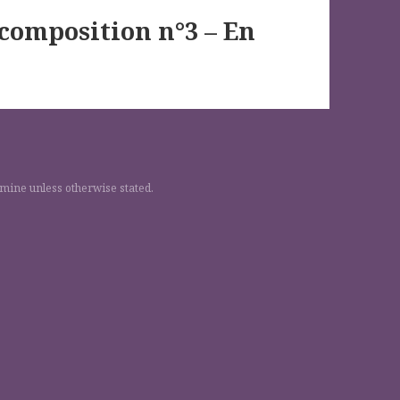
 composition n°3 – En
 mine unless otherwise stated.