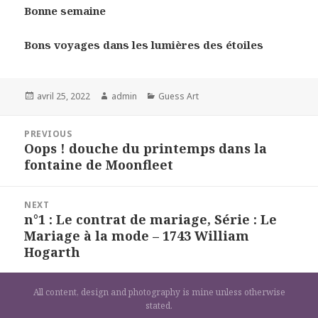
Bonne semaine
Bons voyages dans les lumières des étoiles
Posted
Author
Categories
avril 25, 2022
admin
Guess Art
on
Navigation
PREVIOUS
de
Oops ! douche du printemps dans la
Previous
l’article
fontaine de Moonfleet
post:
NEXT
n°1 : Le contrat de mariage, Série : Le
Next
Mariage à la mode – 1743 William
post:
Hogarth
All content, design and photography is mine unless otherwise
stated.