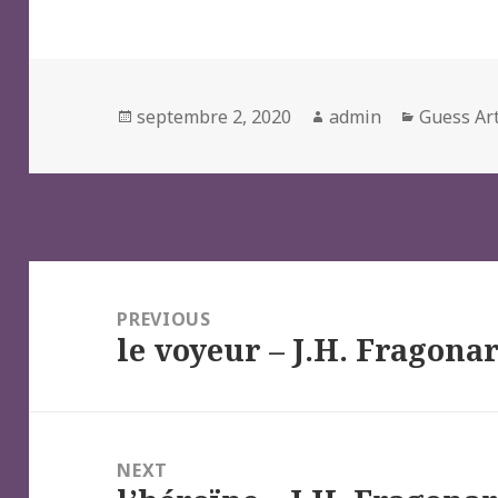
Posted
Author
Categori
septembre 2, 2020
admin
Guess Ar
on
Navigation
de
PREVIOUS
le voyeur – J.H. Fragona
l’article
Previous
post:
NEXT