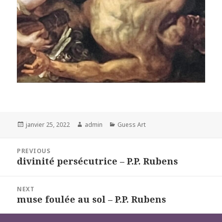
Posted
Author
Categories
janvier 25, 2022
admin
Guess Art
on
Navigation
PREVIOUS
de
divinité persécutrice – P.P. Rubens
Previous
l’article
post:
NEXT
muse foulée au sol – P.P. Rubens
Next
post: