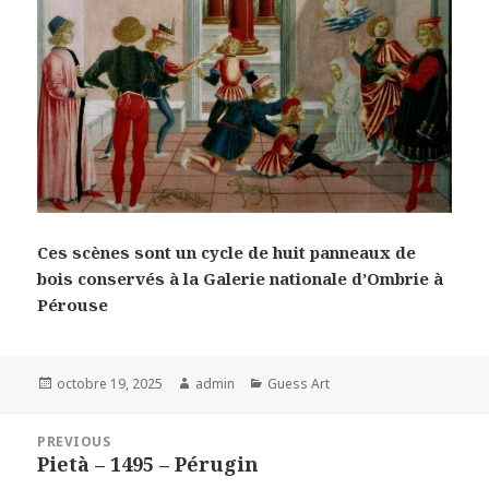
Ces scènes sont un cycle de huit panneaux de
bois conservés à la Galerie nationale d’Ombrie à
Pérouse
Posted
Author
Categories
octobre 19, 2025
admin
Guess Art
on
Navigation
PREVIOUS
de
Pietà – 1495 – Pérugin
Previous
l’article