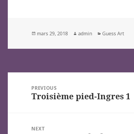
Posted
Author
Categories
mars 29, 2018
admin
Guess Art
on
Navigation
de
PREVIOUS
Troisième pied-Ingres 1
l’article
Previous
post:
NEXT