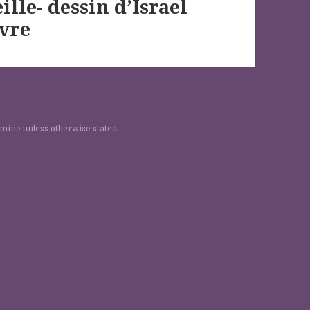
lle- dessin d’Israel
uvre
 mine unless otherwise stated.