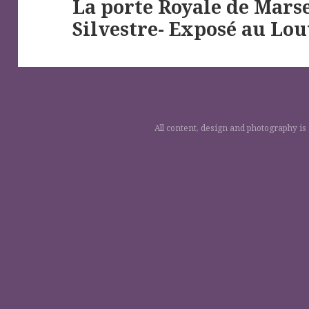
La porte Royale de Marsei
Next
Silvestre- Exposé au Lo
post:
All content, design and photography is