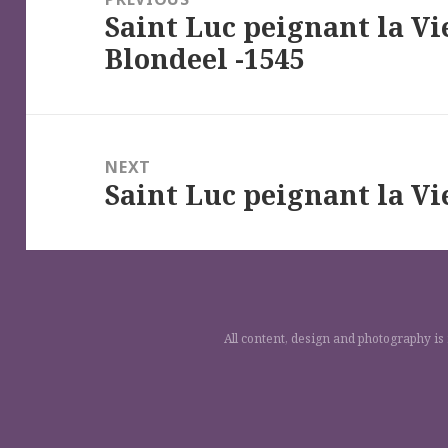
Saint Luc peignant la Vi
l’article
Previous
Blondeel -1545
post:
NEXT
Saint Luc peignant la Vi
Next
post:
All content, design and photography is