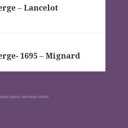
erge – Lancelot
erge- 1695 – Mignard
 mine unless otherwise stated.