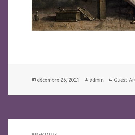
Posted
Author
Categori
décembre 26, 2021
admin
Guess Ar
on
Navigation
de
PREVIOUS