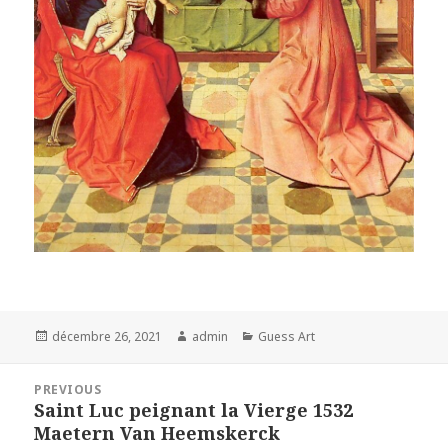
Posted
Author
Categories
décembre 26, 2021
admin
Guess Art
on
Navigation
PREVIOUS
de
Saint Luc peignant la Vierge 1532
Previous
l’article
Maetern Van Heemskerck
post: