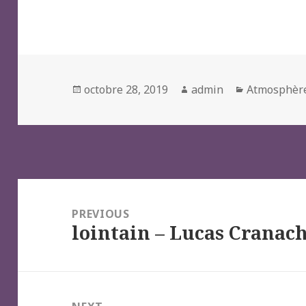
Posted
Author
Categories
octobre 28, 2019
admin
Atmosphèr
on
Navigation
de
PREVIOUS
lointain – Lucas Cranach
l’article
Previous
post: