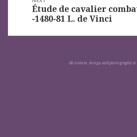
NEXT
Étude de cavalier comba
Next
-1480-81 L. de Vinci
post:
All content, design and photography is