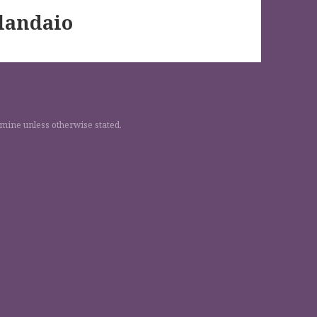
rlandaio
 mine unless otherwise stated.