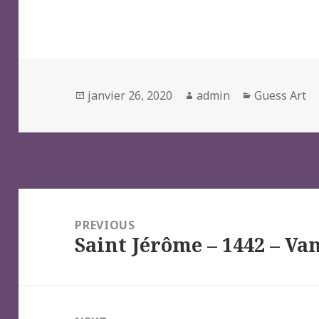
Posted
Author
Categories
janvier 26, 2020
admin
Guess Art
on
Navigation
de
PREVIOUS
Saint Jérôme – 1442 – Va
l’article
Previous
post: