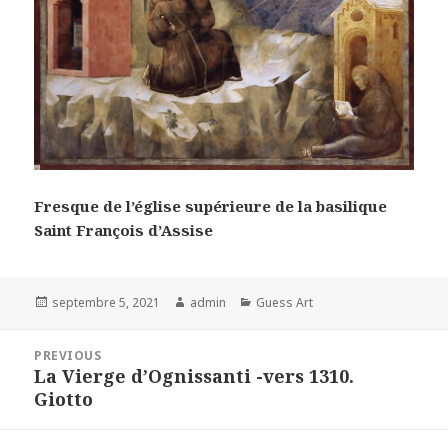
Fresque de l’église supérieure de la basilique
Saint François d’Assise
Posted
Author
Categories
septembre 5, 2021
admin
Guess Art
on
Navigation
PREVIOUS
de
La Vierge d’Ognissanti -vers 1310.
Previous
l’article
Giotto
post: