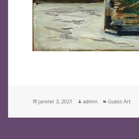
Posted
Author
Categories
janvier 3, 2021
admin
Guess Art
on