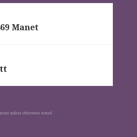
869 Manet
tt
 mine unless otherwise stated.