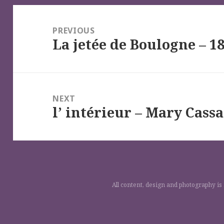
Navigation
de
PREVIOUS
La jetée de Boulogne – 1
l’article
Previous
post:
NEXT
l’ intérieur – Mary Cassa
Next
post:
All content, design and photography is