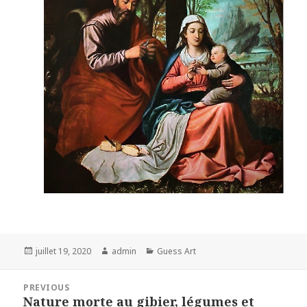
Posted
Author
Categories
juillet 19, 2020
admin
Guess Art
on
Navigation
PREVIOUS
de
Nature morte au gibier, légumes et
Previous