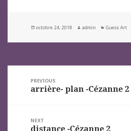
Posted
Author
Categories
octobre 24, 2018
admin
Guess Art
on
Navigation
de
PREVIOUS
arrière- plan -Cézanne 2
l’article
Previous
post:
NEXT
distance -Cézanne 2
Next