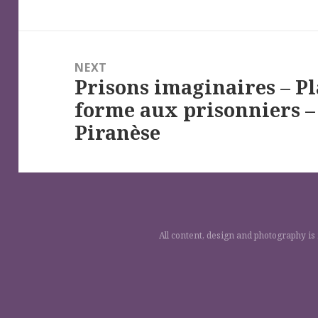
NEXT
Prisons imaginaires – Pl
Next
forme aux prisonniers – 
post:
Piranèse
All content, design and photography is