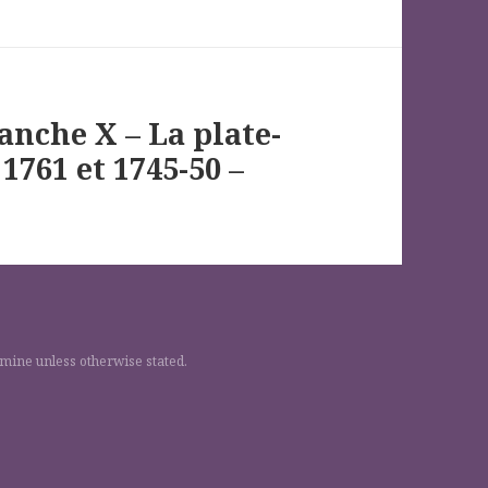
anche X – La plate-
1761 et 1745-50 –
 mine unless otherwise stated.