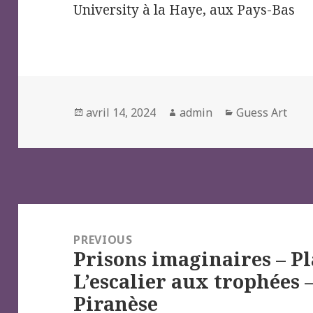
University à la Haye, aux Pays-Bas
Posted
Author
Categories
avril 14, 2024
admin
Guess Art
on
Navigation
de
PREVIOUS
Prisons imaginaires – Pl
l’article
Previous
L’escalier aux trophées –
post:
Piranèse