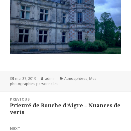
Posted
Author
Categories
mai 27, 2019
admin
Atmosphères
,
Mes
on
photographies personnelles
Navigation
PREVIOUS
de
Prieuré de Bouche d’Aigre – Nuances de
Previous
l’article
verts
post:
NEXT