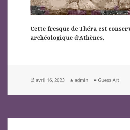
Cette fresque de Théra est conse
archéologique d’Athènes.
Posted
Author
Categories
avril 16, 2023
admin
Guess Art
on
Navigation