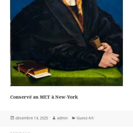
Conservé au MET à New-York
Posted
Author
Categories
décembre 14, 2025
admin
Guess Art
on
Navigation