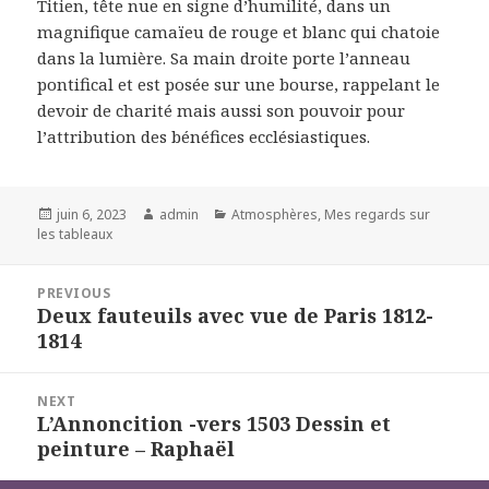
Titien, tête nue en signe d’humilité, dans un
magnifique camaïeu de rouge et blanc qui chatoie
dans la lumière. Sa main droite porte l’anneau
pontifical et est posée sur une bourse, rappelant le
devoir de charité mais aussi son pouvoir pour
l’attribution des bénéfices ecclésiastiques.
Posted
Author
Categories
juin 6, 2023
admin
Atmosphères
,
Mes regards sur
on
les tableaux
Navigation
PREVIOUS
de
Deux fauteuils avec vue de Paris 1812-
Previous
l’article
1814
post:
NEXT
L’Annoncition -vers 1503 Dessin et
Next
peinture – Raphaël
post: