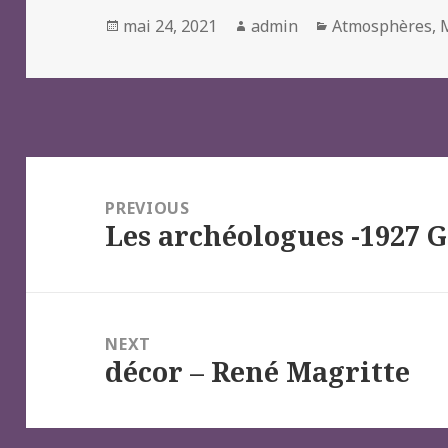
Posted
Author
Categories
mai 24, 2021
admin
Atmosphères
,
on
Navigation
de
PREVIOUS
Les archéologues -1927 G
l’article
Previous
post:
NEXT
décor – René Magritte
Next
post: