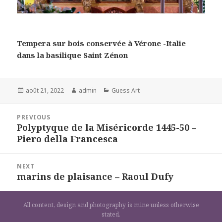
Tempera sur bois conservée à Vérone -Italie
dans la basilique Saint Zénon
Posted
Author
Categories
août 21, 2022
admin
Guess Art
on
Navigation
PREVIOUS
de
Polyptyque de la Miséricorde 1445-50 –
Previous
l’article
Piero della Francesca
post:
NEXT
marins de plaisance – Raoul Dufy
Next
post:
All content, design and photography is mine unless otherwise
stated.