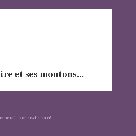
toire et ses moutons…
 mine unless otherwise stated.