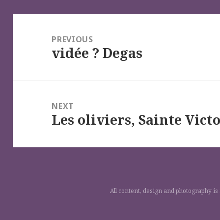
Navigation
de
PREVIOUS
vidée ? Degas
l’article
Previous
post:
NEXT
Les oliviers, Sainte Vic
Next
post:
All content, design and photography is