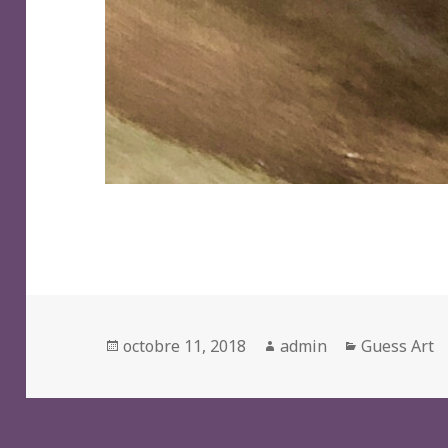
Posted
Author
Categories
octobre 11, 2018
admin
Guess Art
on