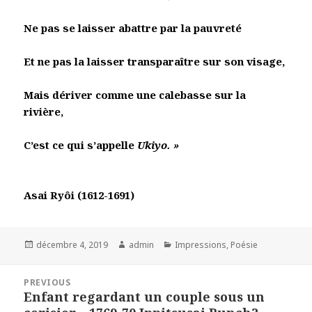
Ne pas se laisser abattre par la pauvreté
Et ne pas la laisser transparaître sur son visage,
Mais dériver comme une calebasse sur la
rivière,
C’est ce qui s’appelle
Ukiyo. »
Asai Ryôi (1612-1691)
Posted
Author
Categories
décembre 4, 2019
admin
Impressions
,
Poésie
on
Navigation
PREVIOUS
de
Enfant regardant un couple sous un
Previous
l’article