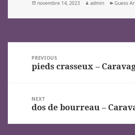
Posted
Author
Categori
novembre 14, 2023
admin
Guess Ar
on
Navigation
de
PREVIOUS
pieds crasseux – Carava
l’article
Previous
post:
NEXT
dos de bourreau – Carav
Next
post: