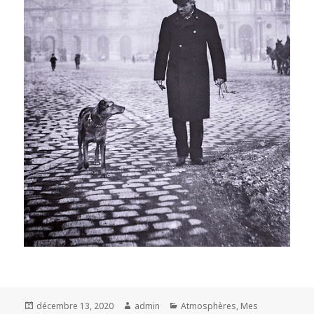
Posted
Author
Categories
décembre 13, 2020
admin
Atmosphères
,
Mes