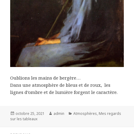
Oublions les mains de bergère…
Dans une atmosphère de bleus et de roux, les
lignes d’ombre et de lumière forgent le caractère.
Posted
Author
Categories
octobre 25, 2021
admin
Atmosphères
,
Mes regards
on
sur les tableaux
Navigation