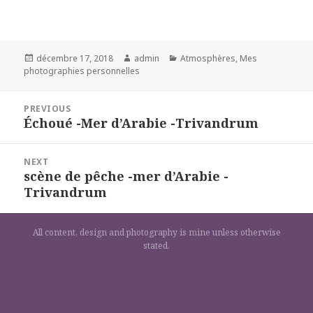
Posted
Author
Categories
décembre 17, 2018
admin
Atmosphères
,
Mes
on
photographies personnelles
Navigation
PREVIOUS
de
Échoué -Mer d’Arabie -Trivandrum
Previous
l’article
post:
NEXT
scène de pêche -mer d’Arabie -
Next
Trivandrum
post:
All content, design and photography is mine unless otherwise
stated.