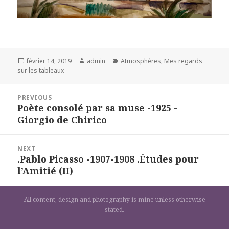
Posted
Author
Categories
février 14, 2019
admin
Atmosphères
,
Mes regards
on
sur les tableaux
Navigation
PREVIOUS
de
Poète consolé par sa muse -1925 -
Previous
l’article
Giorgio de Chirico
post:
NEXT
.Pablo Picasso -1907-1908 .Études pour
Next
l’Amitié (II)
post:
All content, design and photography is mine unless otherwise
stated.