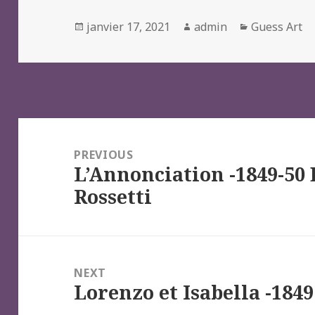
Posted
Author
Categories
janvier 17, 2021
admin
Guess Art
on
Navigation
de
PREVIOUS
L’Annonciation -1849-50
l’article
Previous
Rossetti
post:
NEXT
Lorenzo et Isabella -1849
Next
post: