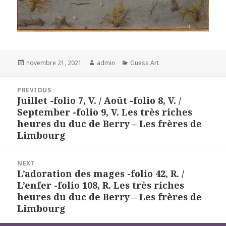
Posted
Author
Categories
novembre 21, 2021
admin
Guess Art
on
Navigation
PREVIOUS
de
Juillet -folio 7, V. / Août -folio 8, V. /
Previous
l’article
September -folio 9, V. Les très riches
post:
heures du duc de Berry – Les frères de
Limbourg
NEXT
L’adoration des mages -folio 42, R. /
Next
L’enfer -folio 108, R. Les très riches
post:
heures du duc de Berry – Les frères de
Limbourg