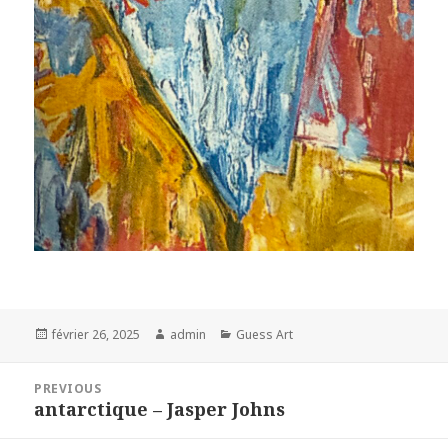
Posted
Author
Categories
février 26, 2025
admin
Guess Art
on
Navigation
PREVIOUS
de
antarctique – Jasper Johns
Previous
l’article
post: