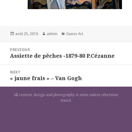
Posted
Author
Categories
août 25, 2019
admin
Guess Art
on
Navigation
PREVIOUS
de
Assiette de pêches -1879-80 P.Cézanne
Previous
l’article
post:
NEXT
« jaune frais » – Van Gogh
Next
post:
All content, design and photography is mine unless otherwise
stated.