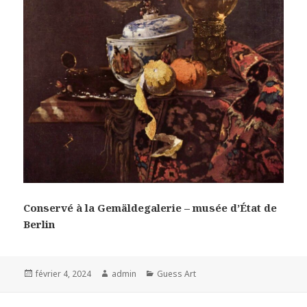
Conservé à la Gemäldegalerie – musée d’État de
Berlin
Posted
Author
Categories
février 4, 2024
admin
Guess Art
on
Navigation