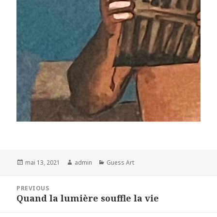
Posted
Author
Categories
mai 13, 2021
admin
Guess Art
on
Navigation
PREVIOUS
de
Quand la lumière souffle la vie
Previous
l’article
post: