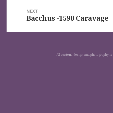
NEXT
Bacchus -1590 Caravage
Next
post:
All content, design and photography is