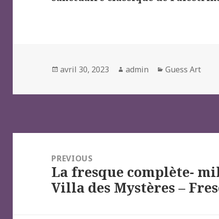
Posted
Author
Categories
avril 30, 2023
admin
Guess Art
on
Navigation
de
PREVIOUS
La fresque complète- mil
l’article
Previous
Villa des Mystères – Fr
post: