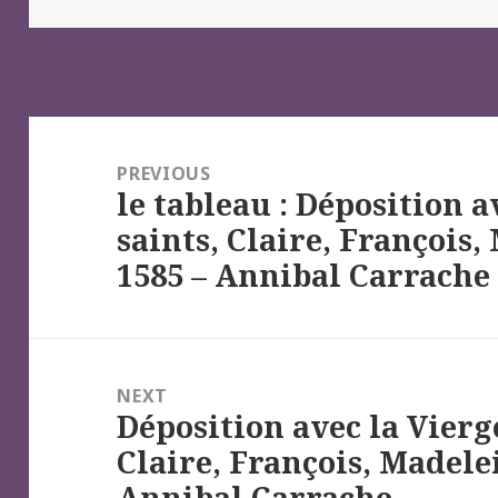
Navigation
de
PREVIOUS
le tableau : Déposition a
l’article
Previous
saints, Claire, François,
post:
1585 – Annibal Carrache
NEXT
Déposition avec la Vierge
Next
Claire, François, Madelei
post:
Annibal Carrache