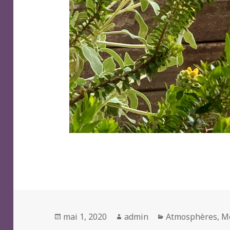
Posted
Author
Categories
mai 1, 2020
admin
Atmosphères
,
M
on