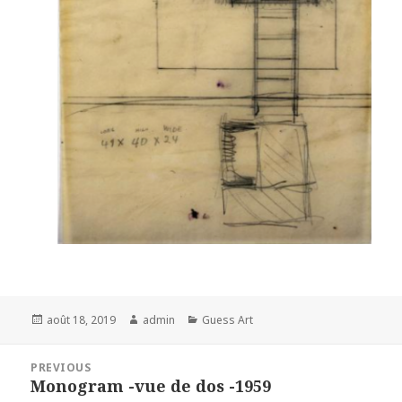
Posted
Author
Categories
août 18, 2019
admin
Guess Art
on
Navigation
PREVIOUS
de
Monogram -vue de dos -1959
Previous
l’article