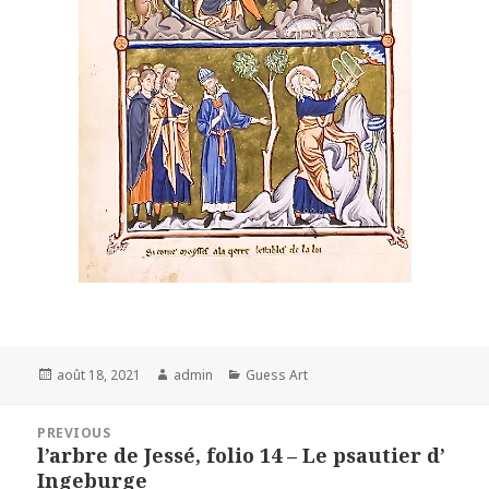
Posted
Author
Categories
août 18, 2021
admin
Guess Art
on
Navigation
PREVIOUS
de
l’arbre de Jessé, folio 14 – Le psautier d’
Previous
l’article
Ingeburge
post: