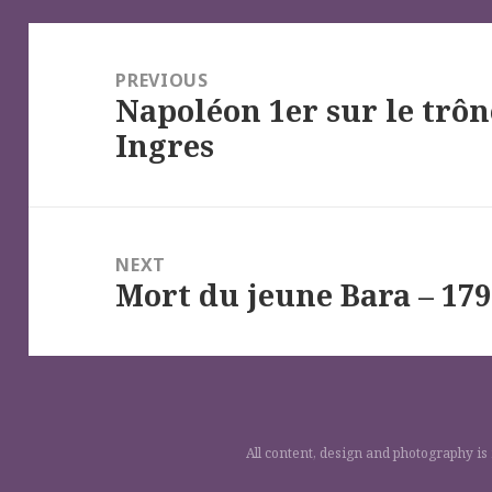
Navigation
de
PREVIOUS
Napoléon 1er sur le trôn
l’article
Previous
Ingres
post:
NEXT
Mort du jeune Bara – 179
Next
post:
All content, design and photography is