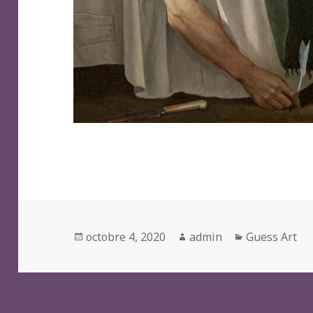
Posted
Author
Categories
octobre 4, 2020
admin
Guess Art
on