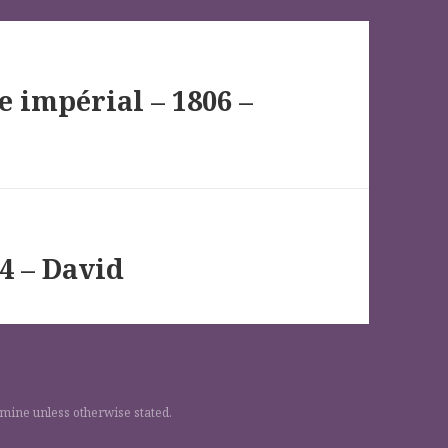
e impérial – 1806 –
4 – David
 mine unless otherwise stated.