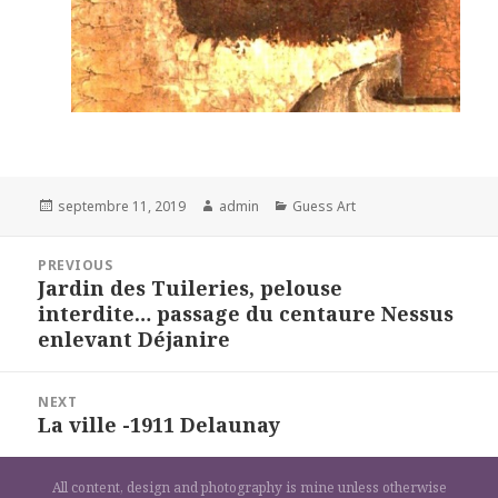
Posted
Author
Categories
septembre 11, 2019
admin
Guess Art
on
Navigation
PREVIOUS
de
Jardin des Tuileries, pelouse
Previous
l’article
interdite… passage du centaure Nessus
post:
enlevant Déjanire
NEXT
La ville -1911 Delaunay
Next
post:
All content, design and photography is mine unless otherwise