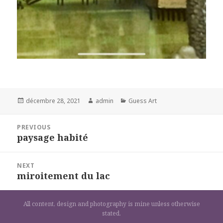
Posted
Author
Categories
décembre 28, 2021
admin
Guess Art
on
Navigation
PREVIOUS
de
paysage habité
Previous
l’article
post:
NEXT
miroitement du lac
Next
post:
All content, design and photography is mine unless otherwise
stated.