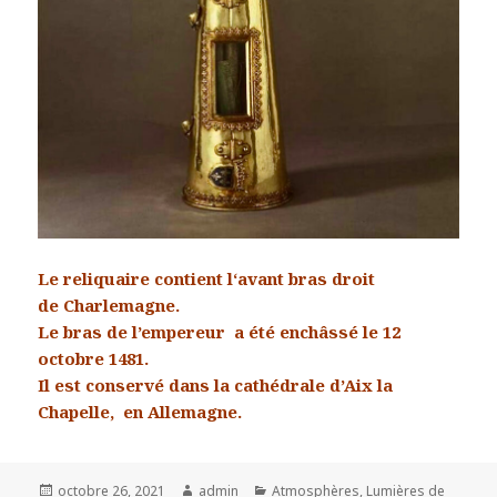
Le reliquaire contient l
‘avant bras droit
de
Charlemagne.
Le bras de
l’empereur
a été enchâssé le 12
octobre 1481.
Il est conservé dans la cathédrale d’Aix la
Chapelle, en Allemagne.
Posted
Author
Categories
octobre 26, 2021
admin
Atmosphères
,
Lumières de