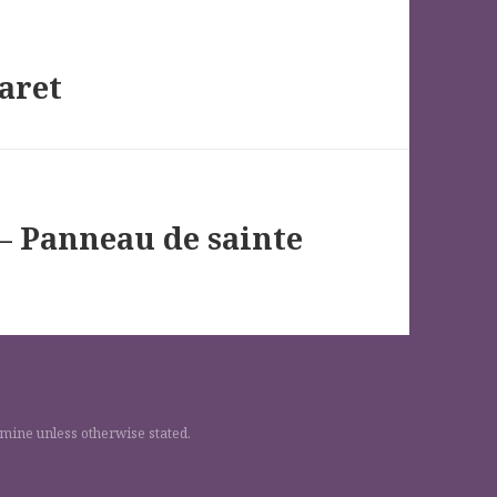
Daret
 – Panneau de sainte
 mine unless otherwise stated.