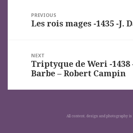
Navigation
de
PREVIOUS
Les rois mages -1435 -J. 
l’article
Previous
post:
NEXT
Triptyque de Weri -1438
Next
Barbe – Robert Campin
post:
All content, design and photography is