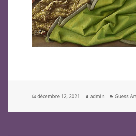
Posted
Author
Categori
décembre 12, 2021
admin
Guess Ar
on