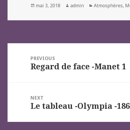
Posted
Author
Categories
mai 3, 2018
admin
Atmosphères
,
M
on
Navigation
de
PREVIOUS
Regard de face -Manet 1
l’article
Previous
post:
NEXT
Le tableau -Olympia -186
Next
post: