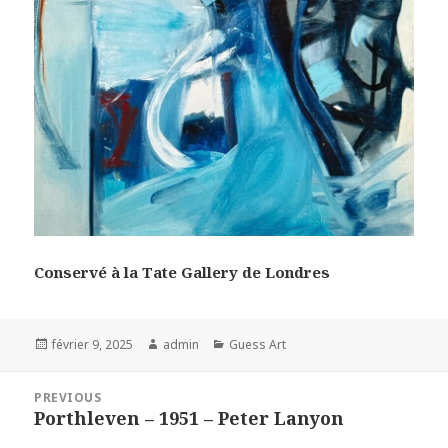
Conservé à la Tate Gallery de Londres
Posted
Author
Categories
février 9, 2025
admin
Guess Art
on
Navigation
PREVIOUS
de
Porthleven – 1951 – Peter Lanyon
Previous
l’article
post: