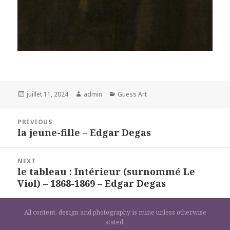
Posted
Author
Categories
juillet 11, 2024
admin
Guess Art
on
Navigation
PREVIOUS
de
la jeune-fille – Edgar Degas
Previous
l’article
post:
NEXT
le tableau : Intérieur (surnommé Le
Next
Viol) – 1868-1869 – Edgar Degas
post:
All content, design and photography is mine unless otherwise
stated.