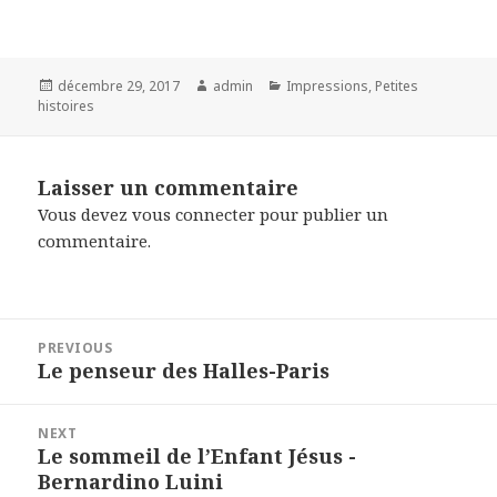
Posted
Author
Categories
décembre 29, 2017
admin
Impressions
,
Petites
on
histoires
Laisser un commentaire
Vous devez
vous connecter
pour publier un
commentaire.
Navigation
PREVIOUS
de
Le penseur des Halles-Paris
Previous
l’article
post:
NEXT
Le sommeil de l’Enfant Jésus -
Next
Bernardino Luini
post: